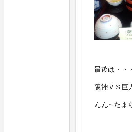
最後は・・
阪神ＶＳ巨
んん~ たま