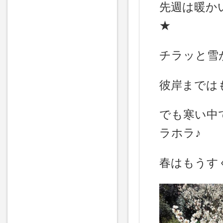
先週は暖か
★
チラッと雪
彼岸まではも
でも寒い中
ラホラ♪
春はもうすぐ