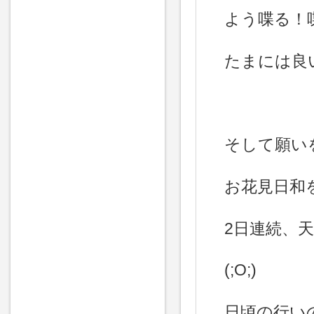
よう喋る！
たまには良
そして願い
お花見日和
2日連続、
(;O;)
日頃の行い