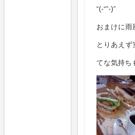
“(-“”-)”
おまけに雨風強
とりあえず室
てな気持ちも