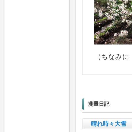
（ちなみに
測量日記
晴れ時々大雪