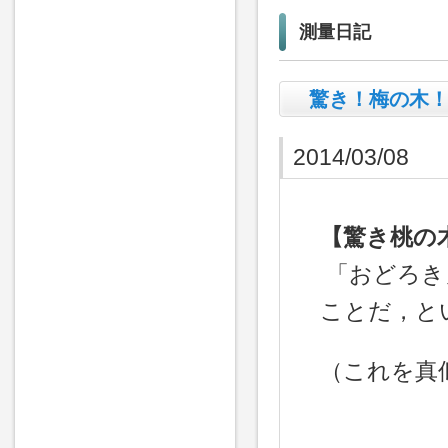
測量日記
驚き！梅の木！？
2014/03/08
【驚き桃の
「おどろき
ことだ，と
（これを真