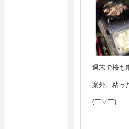
週末で桜も
案外、粘っ
(￣▽￣)